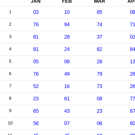
JAN
FEB
MAR
AP
1
03
10
85
0
2
76
94
74
7
3
81
28
37
0
4
81
24
82
8
5
05
08
28
1
6
76
49
79
2
7
52
16
73
2
8
23
61
08
7
9
65
43
23
6
10
56
07
06
6