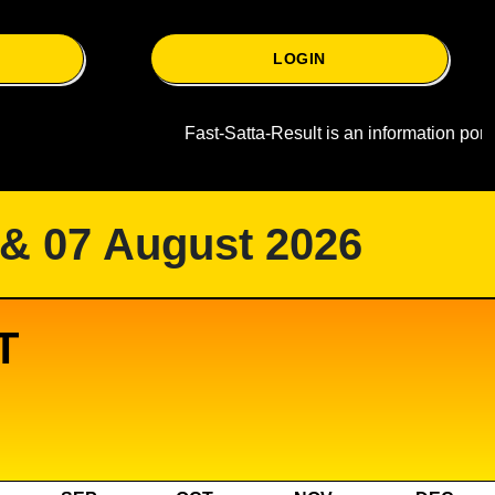
LOGIN
Fast-Satta-Result is an information portal w
 & 07 August 2026
T