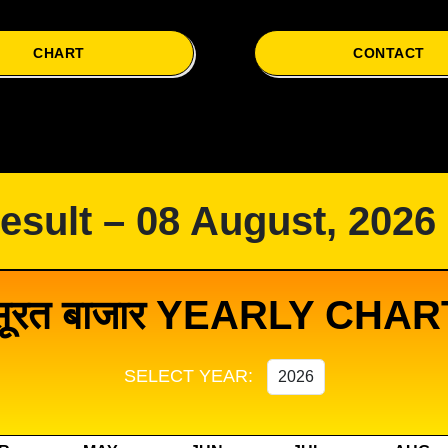
CHART
CONTACT
Result – 08 August, 2026
सूरत बाजार YEARLY CHAR
SELECT YEAR: