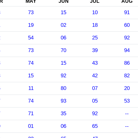
R
MAY
JUN
JUL
AUG
8
73
15
10
91
1
19
02
18
60
2
54
06
25
92
4
73
70
39
94
3
74
15
43
86
8
15
92
42
82
6
11
80
07
20
7
74
93
05
53
7
71
35
92
--
0
01
06
65
--