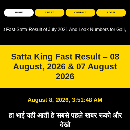
HOME
CHART
CONTACT
LOGIN
Satta-Result of July 2021 And Leak Numbers for Gali, Desawar,
Satta King Fast Result – 08
August, 2026 & 07 August
2026
August 8, 2026, 3:51:49 AM
हा भाई यही आती हे सबसे पहले खबर रूको और
देखो