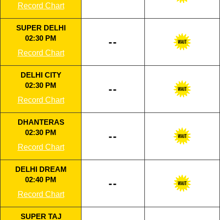
Record Chart
SUPER DELHI
02:30 PM
--
Record Chart
DELHI CITY
02:30 PM
--
Record Chart
DHANTERAS
02:30 PM
--
Record Chart
DELHI DREAM
02:40 PM
--
Record Chart
SUPER TAJ