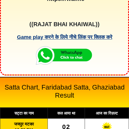
((RAJAT BHAI KHAIWAL))
Game play करने के लिये नीचे लिंक पर क्लिक करे
Satta Chart, Faridabad Satta, Ghaziabad
Result
सट्टा का नाम
कल आया था
आज का रिज़ल्ट
जयपुर मटका
02