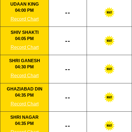
UDAAN KING
04:00 PM
--
Record Chart
SHIV SHAKTI
04:05 PM
--
Record Chart
SHRI GANESH
04:30 PM
--
Record Chart
GHAZIABAD DIN
04:35 PM
--
Record Chart
SHRI NAGAR
04:35 PM
--